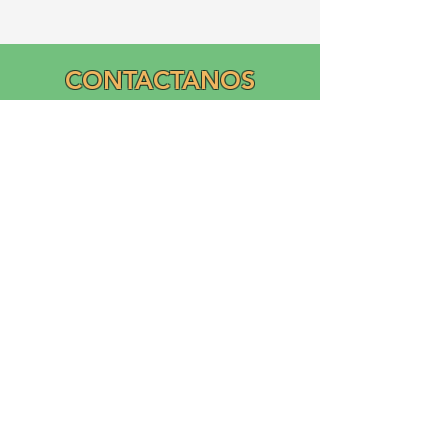
CONTACTANOS
Email:
info@graciasatl.org
CONÉCTA CON
NOSOTROS
"From the community,
para la comunidad..."
GRACIAS, Inc.
Asociación Ramos Creciendo Cultivando la Inclusión y
el Apoyo Académico (GRACIAS)
es una corporación sin fines de lucro nacional 503(c)(3)
fundada en 2023 por Ricardo Ramos
Diseño de logotipo y donación de Liliana Ramos