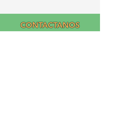
CONTACTANOS
Email:
info@graciasatl.org
CONÉCTA CON
NOSOTROS
"From the community,
para la comunidad..."
GRACIAS, Inc.
Asociación Ramos Creciendo Cultivando la Inclusión y
el Apoyo Académico (GRACIAS)
es una corporación sin fines de lucro nacional 503(c)(3)
fundada en 2023 por Ricardo Ramos
Diseño de logotipo y donación de Liliana Ramos