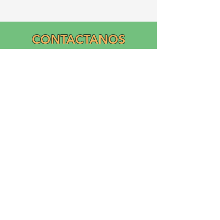
CONTACTANOS
Email:
info@graciasatl.org
CONÉCTA CON
NOSOTROS
"From the community,
para la comunidad..."
GRACIAS, Inc.
Asociación Ramos Creciendo Cultivando la Inclusión y
el Apoyo Académico (GRACIAS)
es una corporación sin fines de lucro nacional 503(c)(3)
fundada en 2023 por Ricardo Ramos
Diseño de logotipo y donación de Liliana Ramos