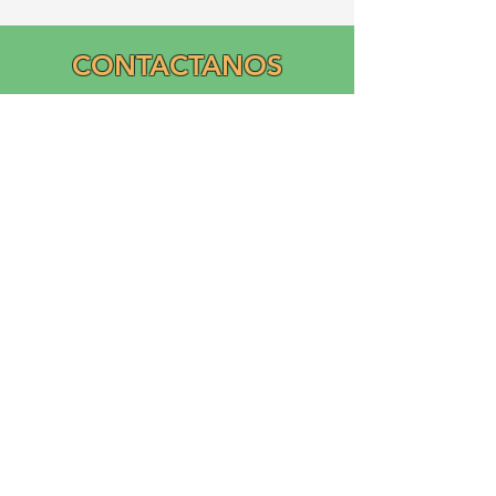
CONTACTANOS
Email:
info@graciasatl.org
CONÉCTA CON
NOSOTROS
"From the community,
para la comunidad..."
GRACIAS, Inc.
Asociación Ramos Creciendo Cultivando la Inclusión y
el Apoyo Académico (GRACIAS)
es una corporación sin fines de lucro nacional 503(c)(3)
fundada en 2023 por Ricardo Ramos
Diseño de logotipo y donación de Liliana Ramos