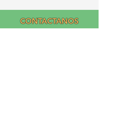
CONTACTANOS
Email:
info@graciasatl.org
CONÉCTA CON
NOSOTROS
"From the community,
para la comunidad..."
GRACIAS, Inc.
Asociación Ramos Creciendo Cultivando la Inclusión y
el Apoyo Académico (GRACIAS)
es una corporación sin fines de lucro nacional 503(c)(3)
fundada en 2023 por Ricardo Ramos
Diseño de logotipo y donación de Liliana Ramos