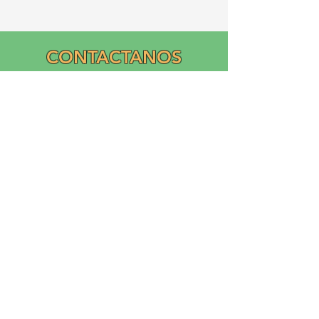
CONTACTANOS
Email:
info@graciasatl.org
CONÉCTA CON
NOSOTROS
"From the community,
para la comunidad..."
GRACIAS, Inc.
Asociación Ramos Creciendo Cultivando la Inclusión y
el Apoyo Académico (GRACIAS)
es una corporación sin fines de lucro nacional 503(c)(3)
fundada en 2023 por Ricardo Ramos
Diseño de logotipo y donación de Liliana Ramos