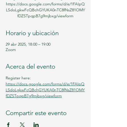
https://docs.google.com/forms/d/e/1FAIpQ
LSdoLgkwFcQBchGYUKA0nTC8fNsZ81OMY
fDZSTpqpB7g9mjbxg/viewform
Horario y ubicación
29 abr 2025, 18:00 – 19:00
Zoom
Acerca del evento
Register here: 
https://docs.google.com/forms/d/e/1FAIpQ
LSdoLgkwFcQBchGYUKA0nTC8fNsZ81OMY
fDZSTpqpB7g9mjbxg/viewform
Compartir este evento